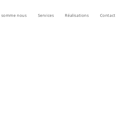
i somme nous
Services
Réalisations
Contact
 d’intérieur, avec plus de 10 ans d’expérience.