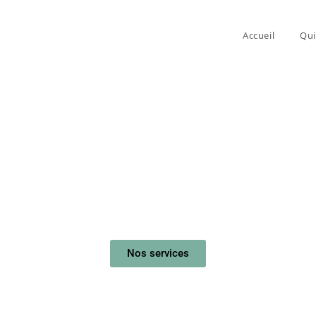
Accueil
Qu
G'aime Renov
s clés en main : rénovation, décoration et agencement
Nos services